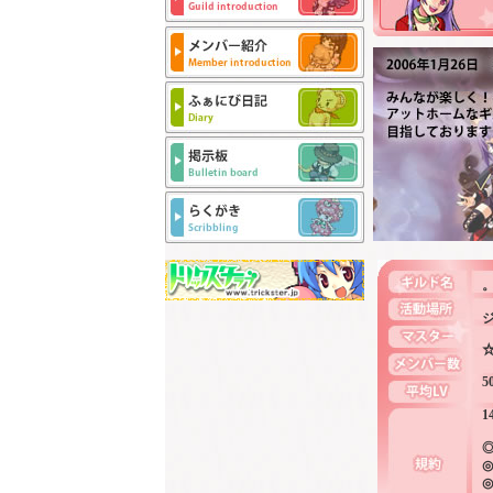
。
☆
5
1